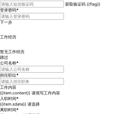
获取验证码
{{flag}}
登录密码
*
下一步
工作经历
暂无工作经历
跳过
公司名称
*
担任职位
*
工作内容
*
{{item.content}}
请填写工作内容
入职时间
*
{{item.sdate}}
请选择
离职时间
*