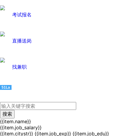
考试报名
直播送岗
找兼职
51La
{{item.name}}
{{item.job_salary}}
{{item.citystr}}
{{item.job_exp}}
{{item.job_edu}}