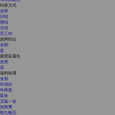
结算方式
全部
日结
周结
月结
完工结
急聘职位
全部
是
接受应届生
全部
是
福利待遇
全部
环境好
年终奖
双休
五险一金
加班费
朝九晚五