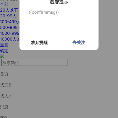
温馨提示
全部
20人以下
{{confirmmsg}}
20-99人
100-499人
500-999人
1000-9999人
10000人以上
放弃提醒
去关注
重置
确定
首页
找工作
找人才
消息
我的