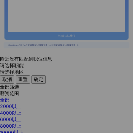
长按识别二维码
{{usertype=='2'?'个人投递实时提醒，招聘更快捷！':'企业回复实时提醒，求职更快捷！'}}
附近没有匹配到职位信息
请选择职能
请选择地区
取消
重置
确定
全部筛选
薪资范围
全部
2000以上
4000以上
6000以上
8000以上
10000以上