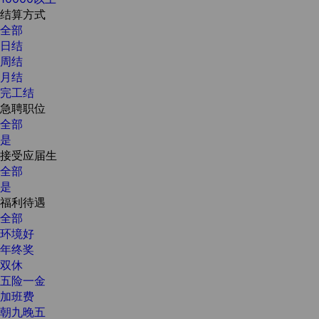
结算方式
全部
日结
周结
月结
完工结
急聘职位
全部
是
接受应届生
全部
是
福利待遇
全部
环境好
年终奖
双休
五险一金
加班费
朝九晚五