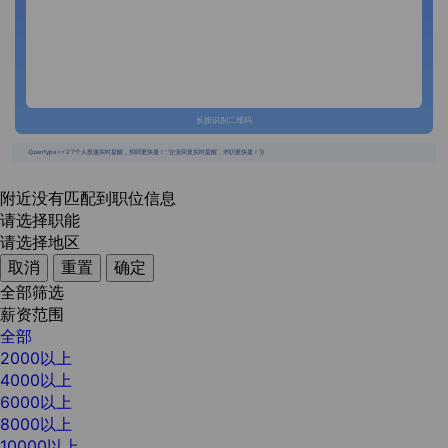
长按识别二维码
{{usertype=='2'?'个人投递实时提醒，招聘更快捷！':'企业回复实时提醒，求职更快捷！'}}
附近没有匹配到职位信息
请选择职能
请选择地区
取消
重置
确定
全部筛选
薪资范围
全部
2000以上
4000以上
6000以上
8000以上
10000以上