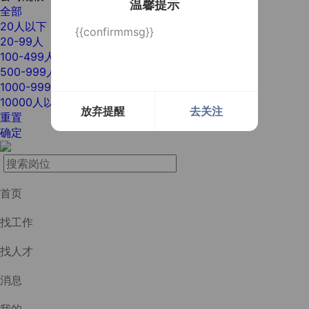
温馨提示
全部
20人以下
{{confirmmsg}}
20-99人
100-499人
500-999人
1000-9999人
10000人以上
放弃提醒
去关注
重置
确定
首页
找工作
找人才
消息
我的