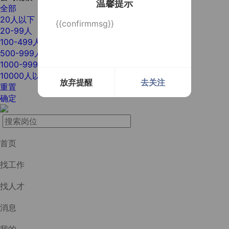
温馨提示
全部
20人以下
{{confirmmsg}}
20-99人
100-499人
500-999人
1000-9999人
10000人以上
放弃提醒
去关注
重置
确定
首页
找工作
找人才
消息
我的