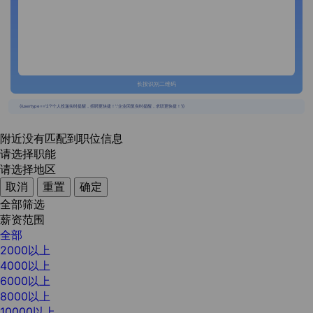
长按识别二维码
{{usertype=='2'?'个人投递实时提醒，招聘更快捷！':'企业回复实时提醒，求职更快捷！'}}
附近没有匹配到职位信息
请选择职能
请选择地区
取消
重置
确定
全部筛选
薪资范围
全部
2000以上
4000以上
6000以上
8000以上
10000以上