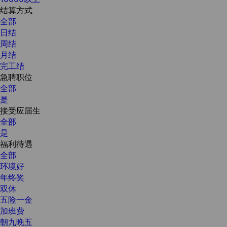
结算方式
全部
日结
周结
月结
完工结
急聘职位
全部
是
接受应届生
全部
是
福利待遇
全部
环境好
年终奖
双休
五险一金
加班费
朝九晚五