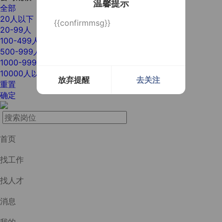
温馨提示
全部
20人以下
{{confirmmsg}}
20-99人
100-499人
500-999人
1000-9999人
10000人以上
放弃提醒
去关注
重置
确定
首页
找工作
找人才
消息
我的