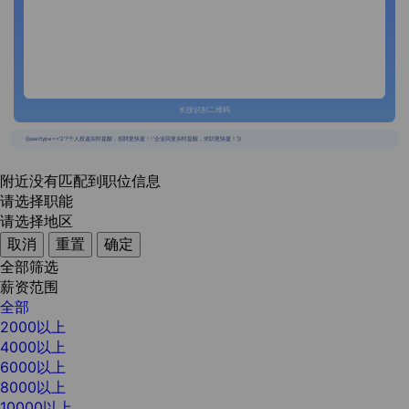
长按识别二维码
{{usertype=='2'?'个人投递实时提醒，招聘更快捷！':'企业回复实时提醒，求职更快捷！'}}
附近没有匹配到职位信息
请选择职能
请选择地区
取消
重置
确定
全部筛选
薪资范围
全部
2000以上
4000以上
6000以上
8000以上
10000以上