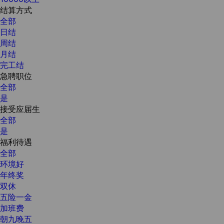
结算方式
全部
日结
周结
月结
完工结
急聘职位
全部
是
接受应届生
全部
是
福利待遇
全部
环境好
年终奖
双休
五险一金
加班费
朝九晚五