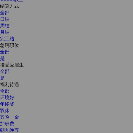
结算方式
全部
日结
周结
月结
完工结
急聘职位
全部
是
接受应届生
全部
是
福利待遇
全部
环境好
年终奖
双休
五险一金
加班费
朝九晚五