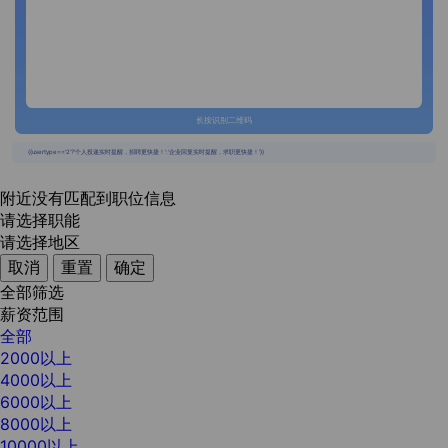
长按识别二维码
{{usertype=='2'?'个人投递实时提醒，招聘更快捷！':'企业回复实时提醒，求职更快捷！'}}
附近没有匹配到职位信息
请选择职能
请选择地区
取消
重置
确定
全部筛选
薪资范围
全部
2000以上
4000以上
6000以上
8000以上
10000以上