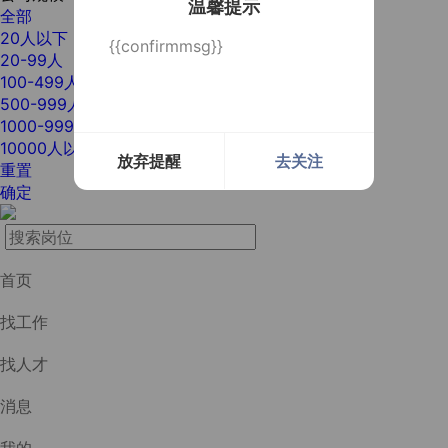
温馨提示
全部
20人以下
{{confirmmsg}}
20-99人
100-499人
500-999人
1000-9999人
10000人以上
放弃提醒
去关注
重置
确定
首页
找工作
找人才
消息
我的