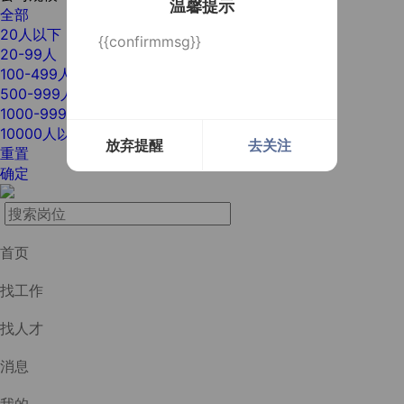
温馨提示
全部
20人以下
{{confirmmsg}}
20-99人
100-499人
500-999人
1000-9999人
10000人以上
放弃提醒
去关注
重置
确定
首页
找工作
找人才
消息
我的