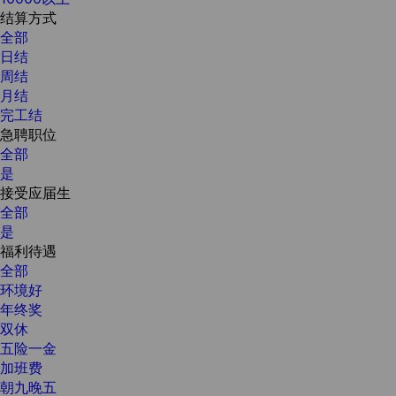
结算方式
全部
日结
周结
月结
完工结
急聘职位
全部
是
接受应届生
全部
是
福利待遇
全部
环境好
年终奖
双休
五险一金
加班费
朝九晚五