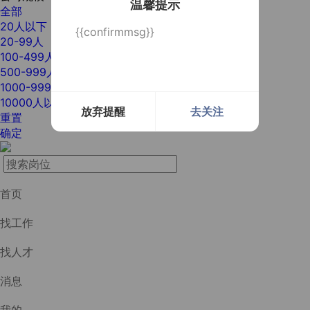
温馨提示
全部
20人以下
{{confirmmsg}}
20-99人
100-499人
500-999人
1000-9999人
10000人以上
放弃提醒
去关注
重置
确定
首页
找工作
找人才
消息
我的