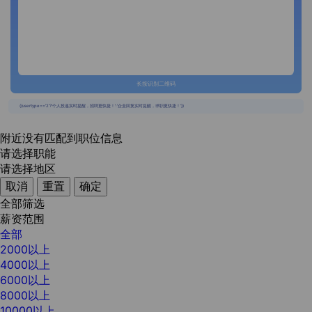
长按识别二维码
{{usertype=='2'?'个人投递实时提醒，招聘更快捷！':'企业回复实时提醒，求职更快捷！'}}
附近没有匹配到职位信息
请选择职能
请选择地区
取消
重置
确定
全部筛选
薪资范围
全部
2000以上
4000以上
6000以上
8000以上
10000以上