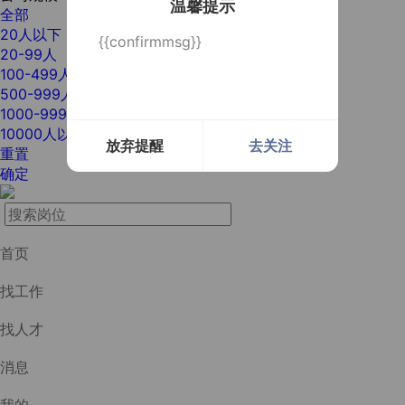
温馨提示
全部
20人以下
{{confirmmsg}}
20-99人
100-499人
500-999人
1000-9999人
10000人以上
放弃提醒
去关注
重置
确定
首页
找工作
找人才
消息
我的