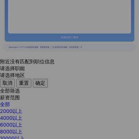
长按识别二维码
{{usertype=='2'?'个人投递实时提醒，招聘更快捷！':'企业回复实时提醒，求职更快捷！'}}
附近没有匹配到职位信息
请选择职能
请选择地区
取消
重置
确定
全部筛选
薪资范围
全部
2000以上
4000以上
6000以上
8000以上
10000以上