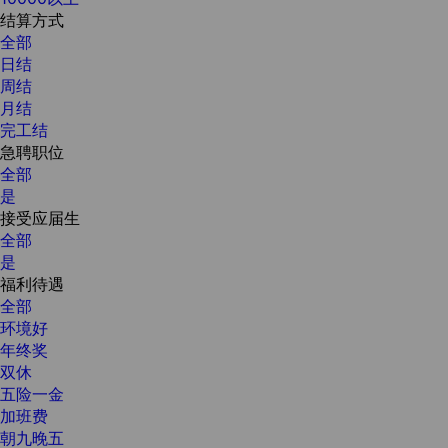
结算方式
全部
日结
周结
月结
完工结
急聘职位
全部
是
接受应届生
全部
是
福利待遇
全部
环境好
年终奖
双休
五险一金
加班费
朝九晚五