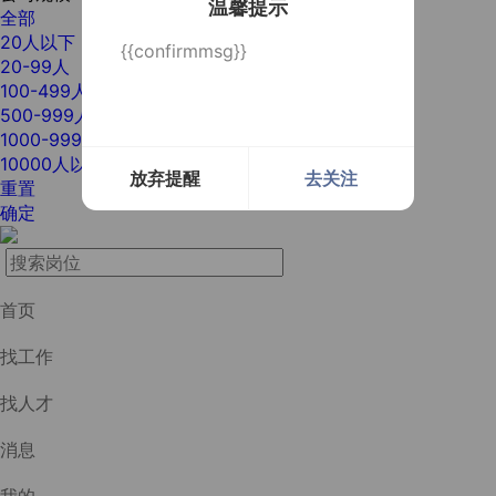
温馨提示
全部
20人以下
{{confirmmsg}}
20-99人
100-499人
500-999人
1000-9999人
10000人以上
放弃提醒
去关注
重置
确定
首页
找工作
找人才
消息
我的