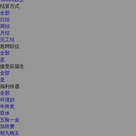
结算方式
全部
日结
周结
月结
完工结
急聘职位
全部
是
接受应届生
全部
是
福利待遇
全部
环境好
年终奖
双休
五险一金
加班费
朝九晚五