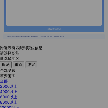
长按识别二维码
{{usertype=='2'?'个人投递实时提醒，招聘更快捷！':'企业回复实时提醒，求职更快捷！'}}
附近没有匹配到职位信息
请选择职能
请选择地区
取消
重置
确定
全部筛选
薪资范围
全部
2000以上
4000以上
6000以上
8000以上
10000以上