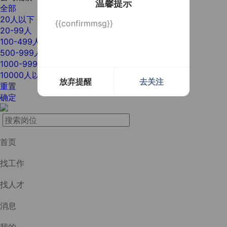
温馨提示
全部
20人以下
{{confirmmsg}}
20-99人
100-499人
500-999人
1000-9999人
10000人以上
放弃提醒
去关注
重置
确定
首页
找工作
找人才
消息
我的