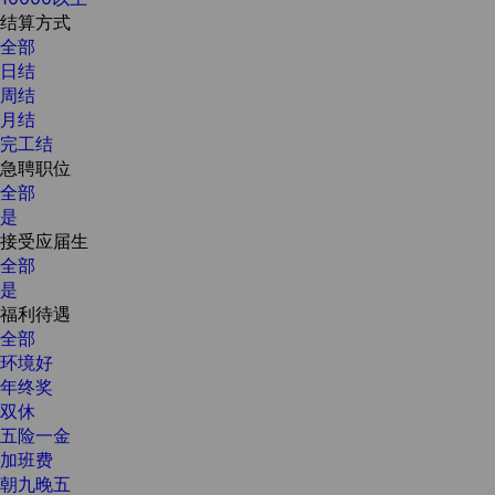
结算方式
全部
日结
周结
月结
完工结
急聘职位
全部
是
接受应届生
全部
是
福利待遇
全部
环境好
年终奖
双休
五险一金
加班费
朝九晚五