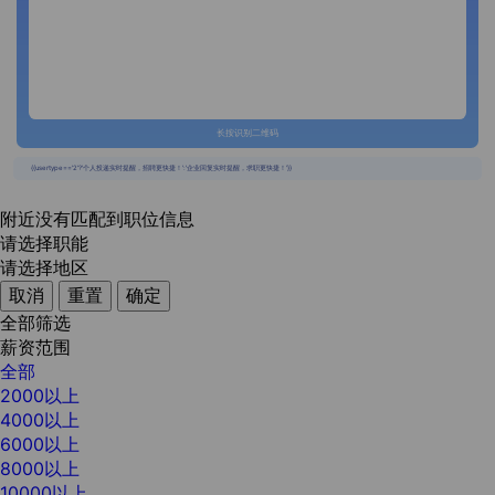
长按识别二维码
{{usertype=='2'?'个人投递实时提醒，招聘更快捷！':'企业回复实时提醒，求职更快捷！'}}
附近没有匹配到职位信息
请选择职能
请选择地区
取消
重置
确定
全部筛选
薪资范围
全部
2000以上
4000以上
6000以上
8000以上
10000以上