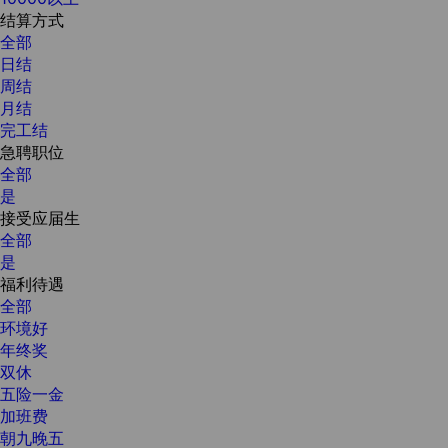
结算方式
全部
日结
周结
月结
完工结
急聘职位
全部
是
接受应届生
全部
是
福利待遇
全部
环境好
年终奖
双休
五险一金
加班费
朝九晚五