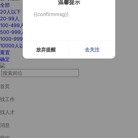
温馨提示
全部
20人以下
{{confirmmsg}}
20-99人
100-499人
500-999人
1000-9999人
10000人以上
放弃提醒
去关注
重置
确定
首页
找工作
找人才
消息
我的