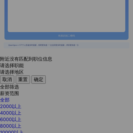
长按识别二维码
{{usertype=='2'?'个人投递实时提醒，招聘更快捷！':'企业回复实时提醒，求职更快捷！'}}
附近没有匹配到职位信息
请选择职能
请选择地区
取消
重置
确定
全部筛选
薪资范围
全部
2000以上
4000以上
6000以上
8000以上
10000以上