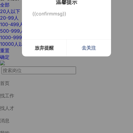
温馨提示
全部
20人以下
{{confirmmsg}}
20-99人
100-499人
500-999人
1000-9999人
10000人以上
放弃提醒
去关注
重置
确定
首页
找工作
找人才
消息
我的