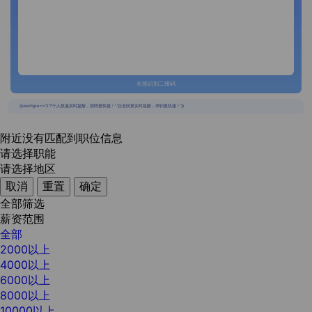
长按识别二维码
{{usertype=='2'?'个人投递实时提醒，招聘更快捷！':'企业回复实时提醒，求职更快捷！'}}
附近没有匹配到职位信息
请选择职能
请选择地区
取消
重置
确定
全部筛选
薪资范围
全部
2000以上
4000以上
6000以上
8000以上
10000以上