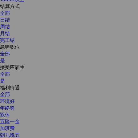
结算方式
全部
日结
周结
月结
完工结
急聘职位
全部
是
接受应届生
全部
是
福利待遇
全部
环境好
年终奖
双休
五险一金
加班费
朝九晚五