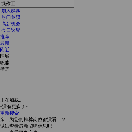
加入群聊
热门兼职
高薪机会
今日速配
推荐
最新
附近
区域
职能
筛选
正在加载...
-没有更多了-
重新搜索
亲！为您的推荐岗位都没看上？
试试查看最新招聘信息吧