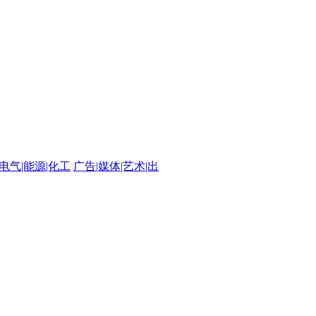
|电气|能源|化工
广告|媒体|艺术|出