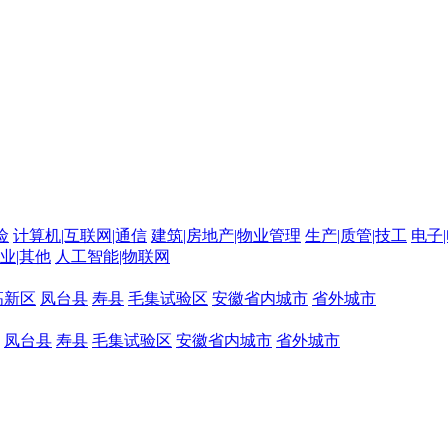
险
计算机|互联网|通信
建筑|房地产|物业管理
生产|质管|技工
电子
农业|其他
人工智能|物联网
高新区
凤台县
寿县
毛集试验区
安徽省内城市
省外城市
凤台县
寿县
毛集试验区
安徽省内城市
省外城市