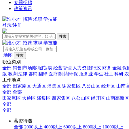
专题招聘
政策资讯
登录/注册
地图
职位类别：
全部
销售|市场|客服|贸易
经营管理|人力资源|行政
财务|金融|保
版
教育|法律|咨询|翻译
医疗|制药|环保
服务业
学生|社工|科研|
工作地点：
全部
田家庵区
大通区
潘集区
谢家集区
八公山区
经开区
山南
全部
全部
田家庵区
大通区
潘集区
谢家集区
八公山区
经开区
山南高新区
全部
全部
薪资待遇
全部
2000以上
4000以上
6000以上
8000以上
10000以上