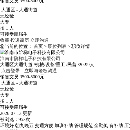
销售文员
3500-5000元
大通区 - 大通街道
无经验
大专
招 1 人
可接受应届生
收藏
投递简历
立即沟通
您当前的位置：
首页
>
职位列表
> 职位详情
淮南市阶梯电子科技有限公司
大通区大通街道
/机械/设备/重工
/民营
/20-99人
点击登录，立即与老板沟通
销售文员
3500-5000元
大通区 - 大通街道
无经验
大专
招 1 人
可接受应届生
2026-07-13 更新
被浏览：
953次
环境好
朝九晚五
交通方便
加班补助
管理规范
全勤奖
有补助
压