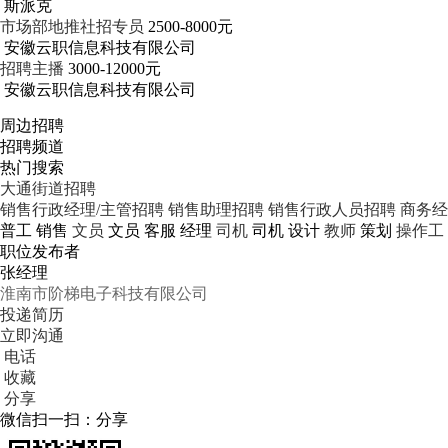
斯派克
市场部地推社招专员
2500-8000元
安徽云职信息科技有限公司
招聘主播
3000-12000元
安徽云职信息科技有限公司
周边招聘
招聘频道
热门搜索
大通街道招聘
销售行政经理/主管招聘
销售助理招聘
销售行政人员招聘
商务经
普工
销售
文员
文员
客服
经理
司机
司机
设计
教师
策划
操作工
职位发布者
张经理
淮南市阶梯电子科技有限公司
投递简历
立即沟通
电话
收藏
分享
微信扫一扫：分享