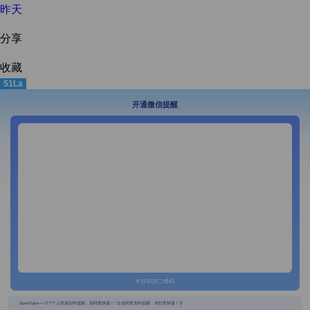
昨天
分享
收藏
51La
开通微信提醒
长按识别二维码
{{usertype=='2'?'个人投递实时提醒，招聘更快捷！':'企业回复实时提醒，求职更快捷！'}}