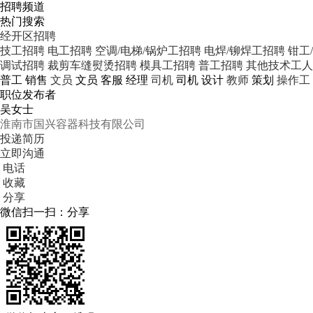
招聘频道
热门搜索
经开区招聘
技工招聘
电工招聘
空调/电梯/锅炉工招聘
电焊/铆焊工招聘
钳工
调试招聘
裁剪车缝熨烫招聘
模具工招聘
普工招聘
其他技术工人
普工
销售
文员
文员
客服
经理
司机
司机
设计
教师
策划
操作工
职位发布者
吴女士
淮南市国兴容器科技有限公司
投递简历
立即沟通
电话
收藏
分享
微信扫一扫：分享