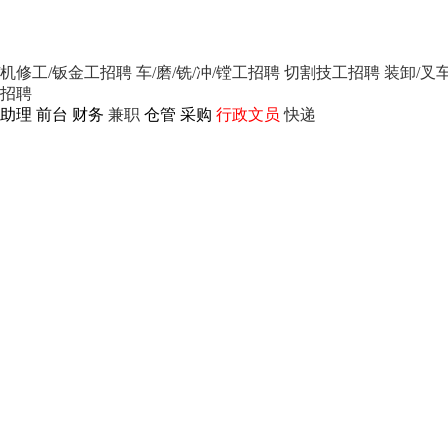
/机修工/钣金工招聘
车/磨/铣/冲/镗工招聘
切割技工招聘
装卸/叉
招聘
助理
前台
财务
兼职
仓管
采购
行政文员
快递