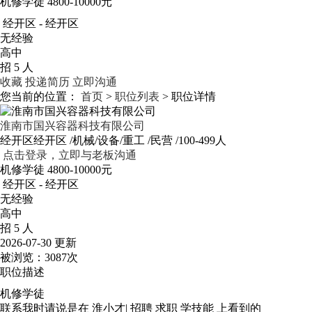
机修学徒
4800-10000元
经开区 - 经开区
无经验
高中
招 5 人
收藏
投递简历
立即沟通
您当前的位置：
首页
>
职位列表
> 职位详情
淮南市国兴容器科技有限公司
经开区经开区
/机械/设备/重工
/民营
/100-499人
点击登录，立即与老板沟通
机修学徒
4800-10000元
经开区 - 经开区
无经验
高中
招 5 人
2026-07-30 更新
被浏览：
3087次
职位描述
机修学徒
联系我时请说是在
淮小才| 招聘 求职 学技能
上看到的