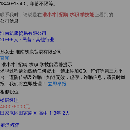
13:40-17:40，年龄不限等。
联系我时，请说是在
淮小才| 招聘 求职 学技能
上看到的
公司信息
淮南筑康贸易有限公司
20-99人
· 民营 ·
其他行业
孙女士
淮南筑康贸易有限公司
直聊
淮小才| 招聘 求职 学技能温馨提示
求职过程请勿缴纳任何费用，禁止添加QQ、钉钉等第三方平
台，谨防传销及诈骗！如遇无效，虚假，诈骗信息，请及时举
报，我们将立即处理！
立即举报
相似职位
楼层经理
4500-6000元
田家庵区田家庵区
高中
1-3年
2人
秦淮酒店