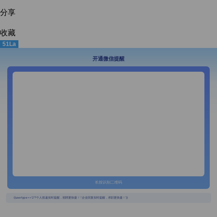
分享
收藏
51La
开通微信提醒
长按识别二维码
{{usertype=='2'?'个人投递实时提醒，招聘更快捷！':'企业回复实时提醒，求职更快捷！'}}