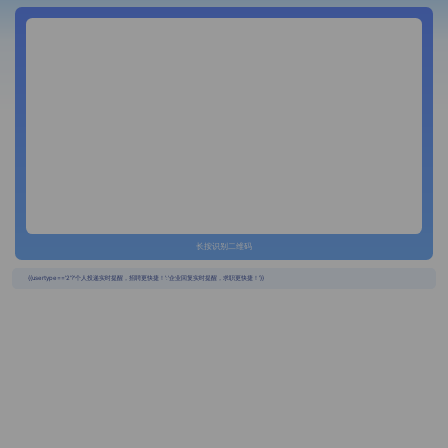
长按识别二维码
{{usertype=='2'?'个人投递实时提醒，招聘更快捷！':'企业回复实时提醒，求职更快捷！'}}