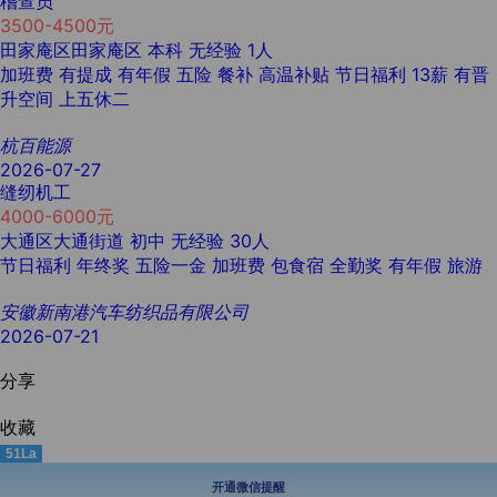
稽查员
3500-4500元
田家庵区田家庵区
本科
无经验
1人
加班费
有提成
有年假
五险
餐补
高温补贴
节日福利
13薪
有晋
升空间
上五休二
杭百能源
2026-07-27
缝纫机工
4000-6000元
大通区大通街道
初中
无经验
30人
节日福利
年终奖
五险一金
加班费
包食宿
全勤奖
有年假
旅游
安徽新南港汽车纺织品有限公司
2026-07-21
分享
收藏
51La
开通微信提醒