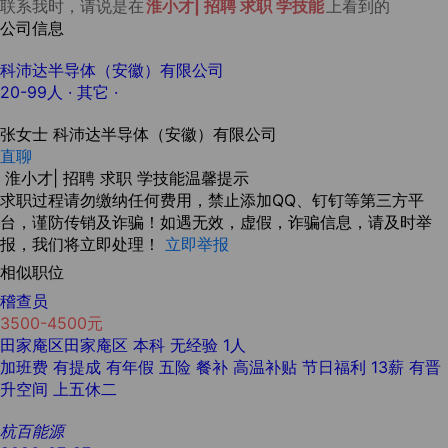
联系我时，请说是在
淮小才| 招聘 求职 学技能
上看到的
公司信息
科沛达半导体（安徽）有限公司
20-99人
· 其它 ·
张女士
科沛达半导体（安徽）有限公司
直聊
淮小才| 招聘 求职 学技能温馨提示
求职过程请勿缴纳任何费用，禁止添加QQ、钉钉等第三方平
台，谨防传销及诈骗！如遇无效，虚假，诈骗信息，请及时举
报，我们将立即处理！
立即举报
相似职位
稽查员
3500-4500元
田家庵区田家庵区
本科
无经验
1人
加班费
有提成
有年假
五险
餐补
高温补贴
节日福利
13薪
有晋
升空间
上五休二
杭百能源