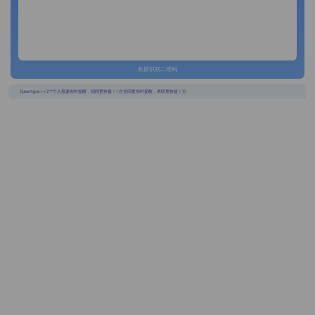
长按识别二维码
{{usertype=='2'?'个人投递实时提醒，招聘更快捷！':'企业回复实时提醒，求职更快捷！'}}