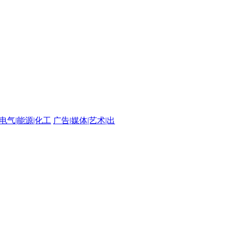
|电气|能源|化工
广告|媒体|艺术|出