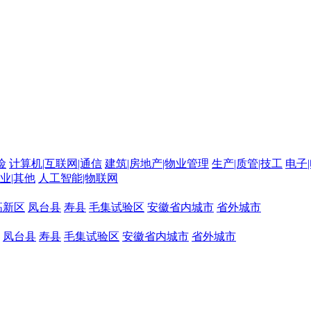
险
计算机|互联网|通信
建筑|房地产|物业管理
生产|质管|技工
电子
农业|其他
人工智能|物联网
高新区
凤台县
寿县
毛集试验区
安徽省内城市
省外城市
凤台县
寿县
毛集试验区
安徽省内城市
省外城市