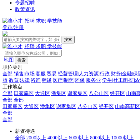
专题招聘
政策资讯
登录/注册
地图
职位类别：
全部
销售|市场|客服|贸易
经营管理|人力资源|行政
财务|金融|保
版
教育|法律|咨询|翻译
医疗|制药|环保
服务业
学生|社工|科研|
工作地点：
全部
田家庵区
大通区
潘集区
谢家集区
八公山区
经开区
山南
全部
全部
田家庵区
大通区
潘集区
谢家集区
八公山区
经开区
山南高新区
全部
全部
薪资待遇
全部
2000以上
4000以上
6000以上
8000以上
10000以上