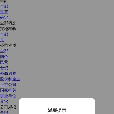
年龄
全部
重置
确定
全部筛选
实地核验
全部
是
公司性质
全部
国企
民营
合资
外商独资
股份制企业
上市公司
国家机关
事业单位
其它
公司规模
温馨提示
全部