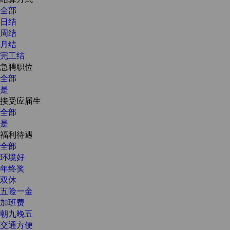
全部
日结
周结
月结
完工结
急聘职位
全部
是
接受应届生
全部
是
福利待遇
全部
环境好
年终奖
双休
五险一金
加班费
朝九晚五
交通方便