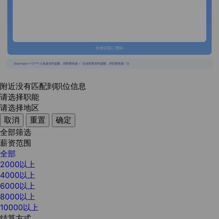
长按识别二维码
{{usertype=='2'?'个人投递实时提醒，招聘更快捷！':'企业回复实时提醒，求职更快捷！'}}
附近没有匹配到职位信息
请选择职能
请选择地区
取消
重置
确定
全部筛选
薪资范围
全部
2000以上
4000以上
6000以上
8000以上
10000以上
结算方式