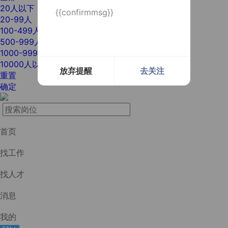
20人以下
{{confirmmsg}}
20-99人
100-499人
500-999人
1000-9999人
10000人以上
放弃提醒
去关注
重置
确定
首页
找工作
找人才
消息
我的