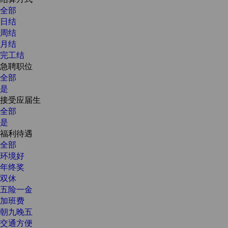
全部
日结
周结
月结
完工结
急聘职位
全部
是
接受应届生
全部
是
福利待遇
全部
环境好
年终奖
双休
五险一金
加班费
朝九晚五
交通方便