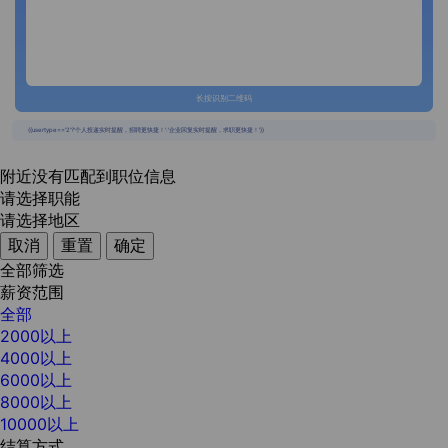
长按识别二维码
{{usertype=='2'?'个人投递实时提醒，招聘更快捷！':'企业回复实时提醒，求职更快捷！'}}
附近没有匹配到职位信息
请选择职能
请选择地区
取消
重置
确定
全部筛选
薪资范围
全部
2000以上
4000以上
6000以上
8000以上
10000以上
结算方式