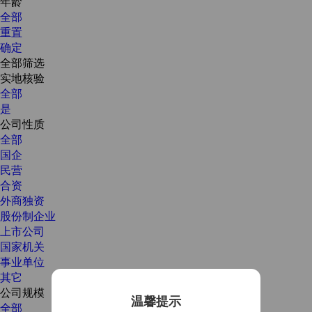
年龄
全部
重置
确定
全部筛选
实地核验
全部
是
公司性质
全部
国企
民营
合资
外商独资
股份制企业
上市公司
国家机关
事业单位
其它
公司规模
温馨提示
全部