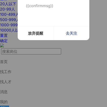
20人以下
{{confirmmsg}}
20-99人
100-499人
500-999人
1000-9999人
10000人以上
放弃提醒
去关注
重置
确定
首页
找工作
找人才
消息
我的