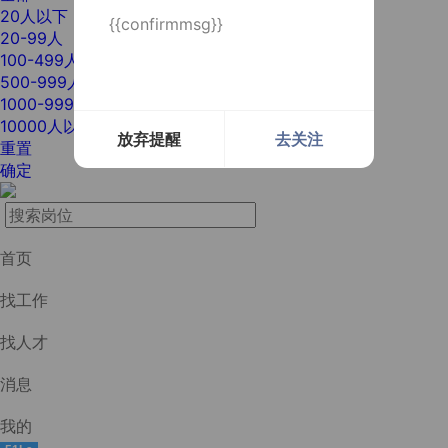
20人以下
{{confirmmsg}}
20-99人
100-499人
500-999人
1000-9999人
10000人以上
放弃提醒
去关注
重置
确定
首页
找工作
找人才
消息
我的