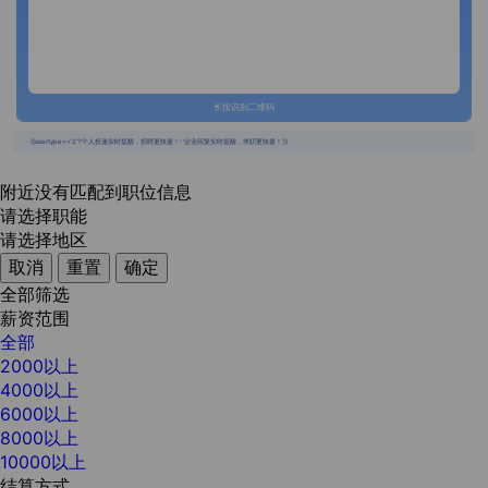
长按识别二维码
{{usertype=='2'?'个人投递实时提醒，招聘更快捷！':'企业回复实时提醒，求职更快捷！'}}
附近没有匹配到职位信息
请选择职能
请选择地区
取消
重置
确定
全部筛选
薪资范围
全部
2000以上
4000以上
6000以上
8000以上
10000以上
结算方式