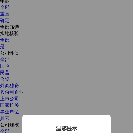
年龄
全部
重置
确定
全部筛选
实地核验
全部
是
公司性质
全部
国企
民营
合资
外商独资
股份制企业
上市公司
国家机关
事业单位
其它
公司规模
温馨提示
全部