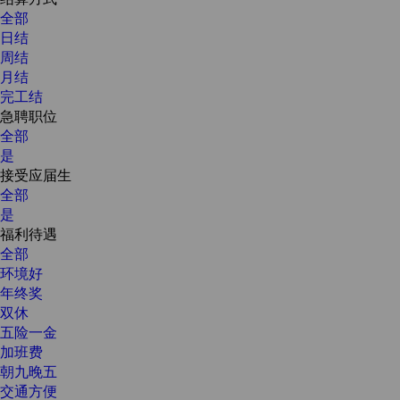
全部
日结
周结
月结
完工结
急聘职位
全部
是
接受应届生
全部
是
福利待遇
全部
环境好
年终奖
双休
五险一金
加班费
朝九晚五
交通方便