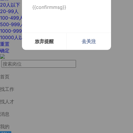
20人以下
{{confirmmsg}}
20-99人
100-499人
500-999人
1000-9999人
10000人以上
放弃提醒
去关注
重置
确定
首页
找工作
找人才
消息
我的