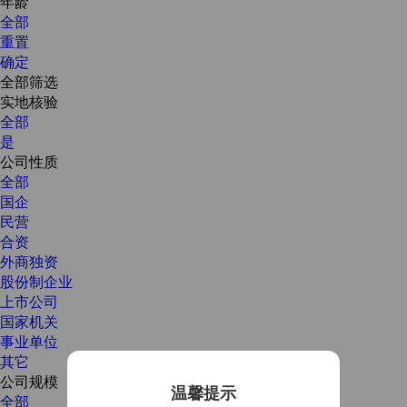
年龄
全部
重置
确定
全部筛选
实地核验
全部
是
公司性质
全部
国企
民营
合资
外商独资
股份制企业
上市公司
国家机关
事业单位
其它
公司规模
温馨提示
全部