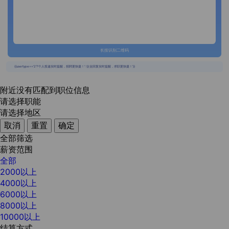
长按识别二维码
{{usertype=='2'?'个人投递实时提醒，招聘更快捷！':'企业回复实时提醒，求职更快捷！'}}
附近没有匹配到职位信息
请选择职能
请选择地区
取消
重置
确定
全部筛选
薪资范围
全部
2000以上
4000以上
6000以上
8000以上
10000以上
结算方式