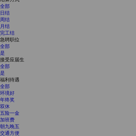
全部
日结
周结
月结
完工结
急聘职位
全部
是
接受应届生
全部
是
福利待遇
全部
环境好
年终奖
双休
五险一金
加班费
朝九晚五
交通方便