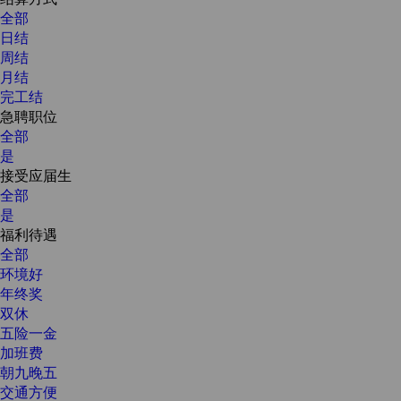
全部
日结
周结
月结
完工结
急聘职位
全部
是
接受应届生
全部
是
福利待遇
全部
环境好
年终奖
双休
五险一金
加班费
朝九晚五
交通方便