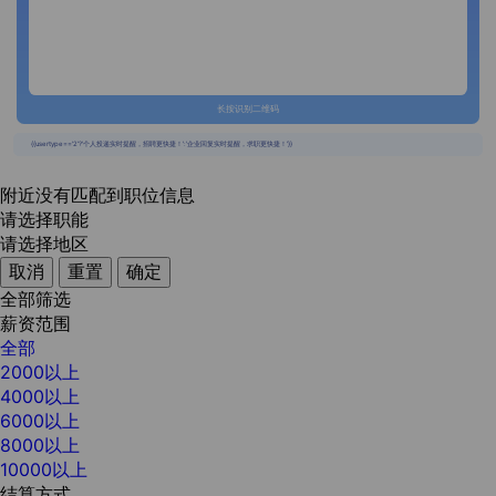
长按识别二维码
{{usertype=='2'?'个人投递实时提醒，招聘更快捷！':'企业回复实时提醒，求职更快捷！'}}
附近没有匹配到职位信息
请选择职能
请选择地区
取消
重置
确定
全部筛选
薪资范围
全部
2000以上
4000以上
6000以上
8000以上
10000以上
结算方式