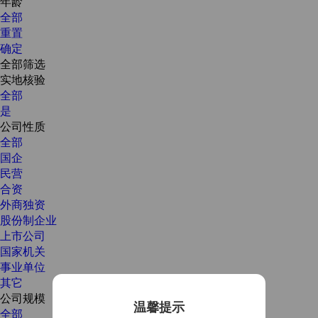
年龄
全部
重置
确定
全部筛选
实地核验
全部
是
公司性质
全部
国企
民营
合资
外商独资
股份制企业
上市公司
国家机关
事业单位
其它
公司规模
温馨提示
全部