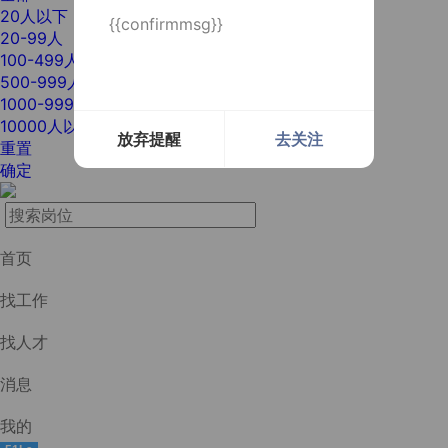
20人以下
{{confirmmsg}}
20-99人
100-499人
500-999人
1000-9999人
10000人以上
放弃提醒
去关注
重置
确定
首页
找工作
找人才
消息
我的