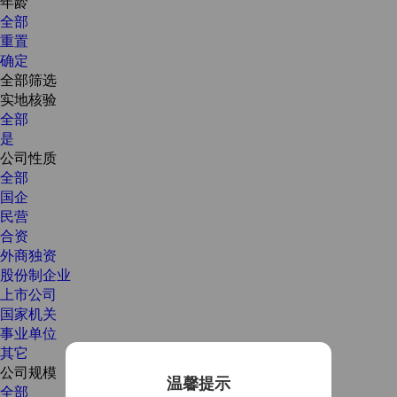
年龄
全部
重置
确定
全部筛选
实地核验
全部
是
公司性质
全部
国企
民营
合资
外商独资
股份制企业
上市公司
国家机关
事业单位
其它
公司规模
温馨提示
全部