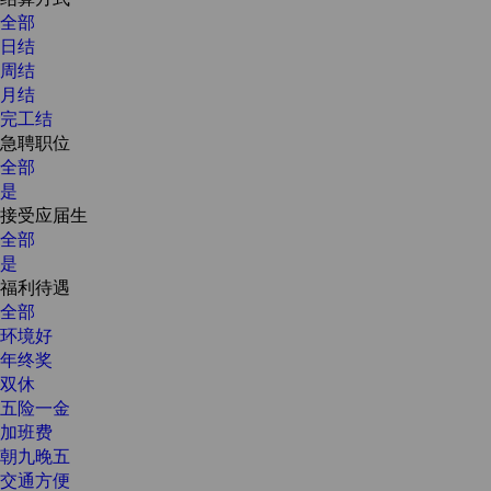
全部
日结
周结
月结
完工结
急聘职位
全部
是
接受应届生
全部
是
福利待遇
全部
环境好
年终奖
双休
五险一金
加班费
朝九晚五
交通方便