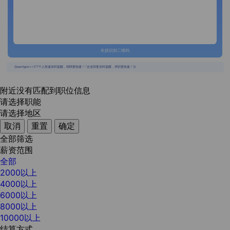
长按识别二维码
{{usertype=='2'?'个人投递实时提醒，招聘更快捷！':'企业回复实时提醒，求职更快捷！'}}
附近没有匹配到职位信息
请选择职能
请选择地区
取消
重置
确定
全部筛选
薪资范围
全部
2000以上
4000以上
6000以上
8000以上
10000以上
结算方式