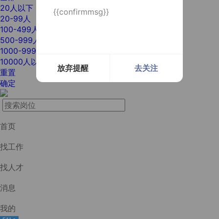
20人以下
{{confirmmsg}}
20-99人
100-499人
500-999人
1000-9999人
10000人以上
放弃提醒
去关注
重置
确定
首页
找工作
找人才
消息
我的