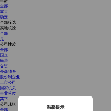
年龄
全部
重置
确定
全部筛选
实地核验
全部
是
公司性质
全部
国企
民营
合资
外商独资
股份制企业
上市公司
国家机关
事业单位
其它
公司规模
温馨提示
全部