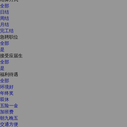
全部
日结
周结
月结
完工结
急聘职位
全部
是
接受应届生
全部
是
福利待遇
全部
环境好
年终奖
双休
五险一金
加班费
朝九晚五
交通方便