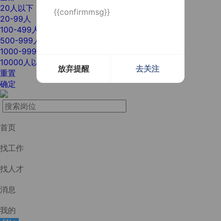
20人以下
{{confirmmsg}}
20-99人
100-499人
500-999人
1000-9999人
10000人以上
放弃提醒
去关注
重置
确定
首页
找工作
找人才
消息
我的