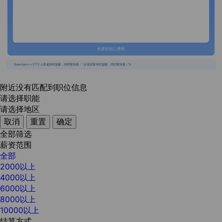
长按识别二维码
{{usertype=='2'?'个人投递实时提醒，招聘更快捷！':'企业回复实时提醒，求职更快捷！'}}
附近没有匹配到职位信息
请选择职能
请选择地区
取消
重置
确定
全部筛选
薪资范围
全部
2000以上
4000以上
6000以上
8000以上
10000以上
结算方式