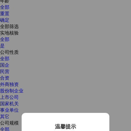
年龄
全部
重置
确定
全部筛选
实地核验
全部
是
公司性质
全部
国企
民营
合资
外商独资
股份制企业
上市公司
国家机关
事业单位
其它
公司规模
温馨提示
全部