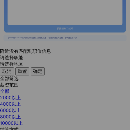
长按识别二维码
{{usertype=='2'?'个人投递实时提醒，招聘更快捷！':'企业回复实时提醒，求职更快捷！'}}
附近没有匹配到职位信息
请选择职能
请选择地区
取消
重置
确定
全部筛选
薪资范围
全部
2000以上
4000以上
6000以上
8000以上
10000以上
结算方式