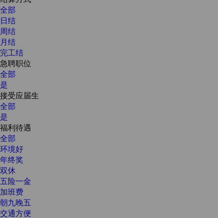
全部
日结
周结
月结
完工结
急聘职位
全部
是
接受应届生
全部
是
福利待遇
全部
环境好
年终奖
双休
五险一金
加班费
朝九晚五
交通方便