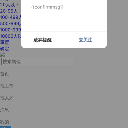
20人以下
{{confirmmsg}}
20-99人
100-499人
500-999人
1000-9999人
10000人以上
放弃提醒
去关注
重置
确定
首页
找工作
找人才
消息
我的