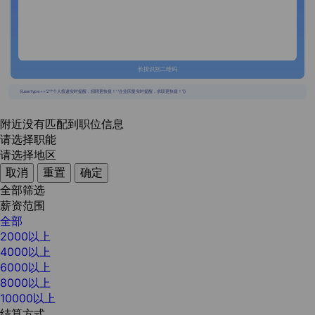
长按识别二维码
{{usertype=='2'?'个人投递实时提醒，招聘更快捷！':'企业回复实时提醒，求职更快捷！'}}
附近没有匹配到职位信息
请选择职能
请选择地区
取消
重置
确定
全部筛选
薪资范围
全部
2000以上
4000以上
6000以上
8000以上
10000以上
结算方式