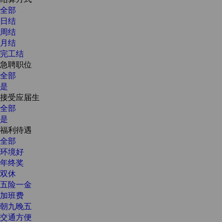
全部
日结
周结
月结
完工结
急聘职位
全部
是
接受应届生
全部
是
福利待遇
全部
环境好
年终奖
双休
五险一金
加班费
朝九晚五
交通方便