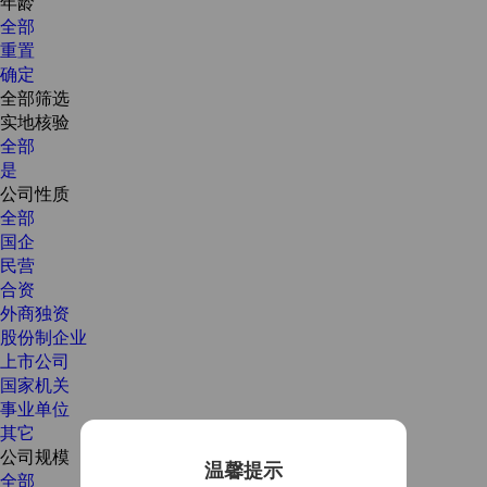
年龄
全部
重置
确定
全部筛选
实地核验
全部
是
公司性质
全部
国企
民营
合资
外商独资
股份制企业
上市公司
国家机关
事业单位
其它
公司规模
温馨提示
全部