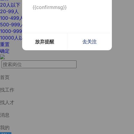
20人以下
{{confirmmsg}}
20-99人
100-499人
500-999人
1000-9999人
10000人以上
放弃提醒
去关注
重置
确定
首页
找工作
找人才
消息
我的