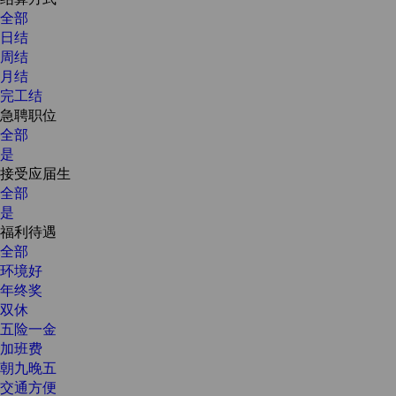
全部
日结
周结
月结
完工结
急聘职位
全部
是
接受应届生
全部
是
福利待遇
全部
环境好
年终奖
双休
五险一金
加班费
朝九晚五
交通方便