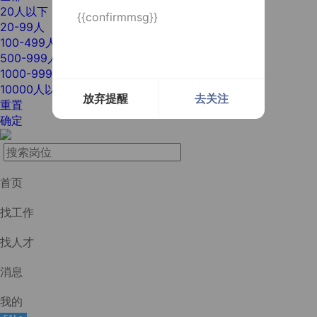
20人以下
{{confirmmsg}}
20-99人
100-499人
500-999人
1000-9999人
10000人以上
放弃提醒
去关注
重置
确定
首页
找工作
找人才
消息
我的