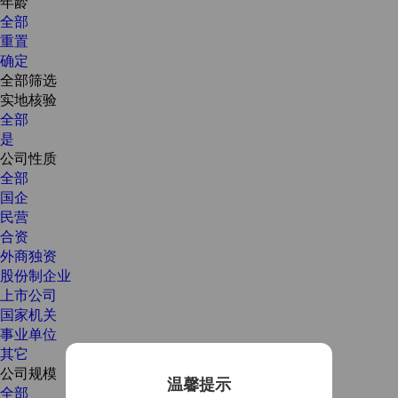
年龄
全部
重置
确定
全部筛选
实地核验
全部
是
公司性质
全部
国企
民营
合资
外商独资
股份制企业
上市公司
国家机关
事业单位
其它
公司规模
温馨提示
全部