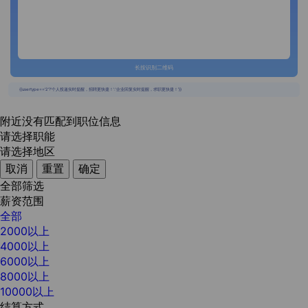
长按识别二维码
{{usertype=='2'?'个人投递实时提醒，招聘更快捷！':'企业回复实时提醒，求职更快捷！'}}
附近没有匹配到职位信息
请选择职能
请选择地区
取消
重置
确定
全部筛选
薪资范围
全部
2000以上
4000以上
6000以上
8000以上
10000以上
结算方式