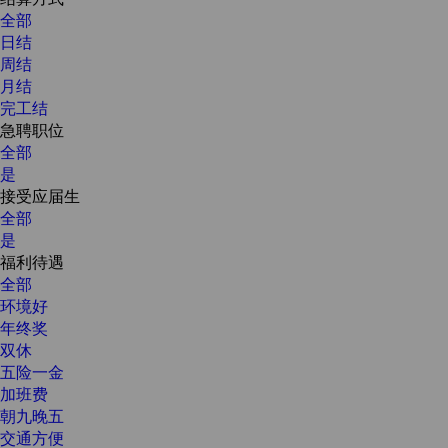
全部
日结
周结
月结
完工结
急聘职位
全部
是
接受应届生
全部
是
福利待遇
全部
环境好
年终奖
双休
五险一金
加班费
朝九晚五
交通方便