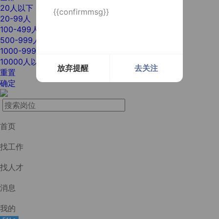
20人以下
{{confirmmsg}}
20-99人
100-499人
500-999人
1000-9999人
10000人以上
放弃提醒
去关注
重置
确定
首页
找工作
找人才
消息
我的