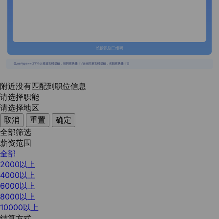
长按识别二维码
{{usertype=='2'?'个人投递实时提醒，招聘更快捷！':'企业回复实时提醒，求职更快捷！'}}
附近没有匹配到职位信息
请选择职能
请选择地区
取消
重置
确定
全部筛选
薪资范围
全部
2000以上
4000以上
6000以上
8000以上
10000以上
结算方式