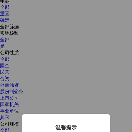
年龄
全部
重置
确定
全部筛选
实地核验
全部
是
公司性质
全部
国企
民营
合资
外商独资
股份制企业
上市公司
国家机关
事业单位
其它
公司规模
温馨提示
全部