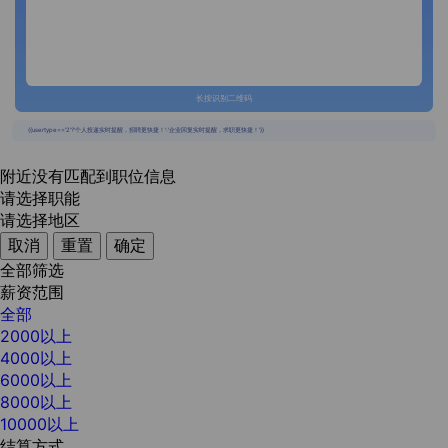
长按识别二维码
{{usertype=='2'?'个人投递实时提醒，招聘更快捷！':'企业回复实时提醒，求职更快捷！'}}
附近没有匹配到职位信息
请选择职能
请选择地区
取消
重置
确定
全部筛选
薪资范围
全部
2000以上
4000以上
6000以上
8000以上
10000以上
结算方式