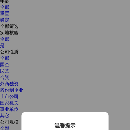
年龄
全部
重置
确定
全部筛选
实地核验
全部
是
公司性质
全部
国企
民营
合资
外商独资
股份制企业
上市公司
国家机关
事业单位
其它
公司规模
温馨提示
全部