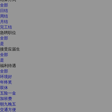
全部
日结
周结
月结
完工结
急聘职位
全部
是
接受应届生
全部
是
福利待遇
全部
环境好
年终奖
双休
五险一金
加班费
朝九晚五
交通方便