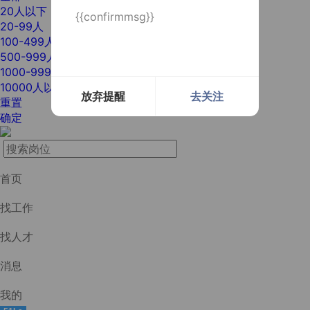
20人以下
{{confirmmsg}}
20-99人
100-499人
500-999人
1000-9999人
10000人以上
放弃提醒
去关注
重置
确定
首页
找工作
找人才
消息
我的