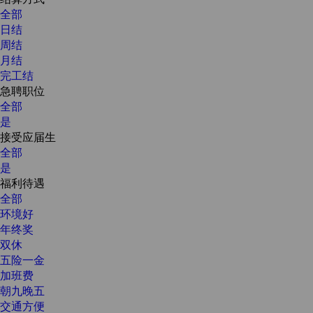
全部
日结
周结
月结
完工结
急聘职位
全部
是
接受应届生
全部
是
福利待遇
全部
环境好
年终奖
双休
五险一金
加班费
朝九晚五
交通方便