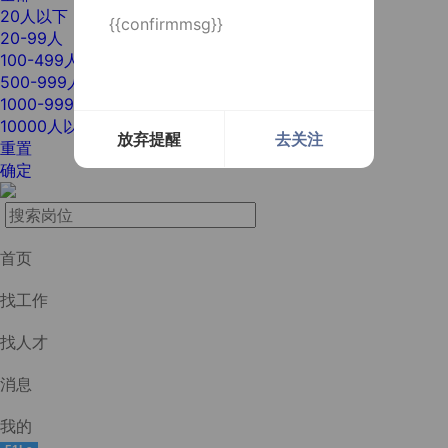
20人以下
{{confirmmsg}}
20-99人
100-499人
500-999人
1000-9999人
10000人以上
放弃提醒
去关注
重置
确定
首页
找工作
找人才
消息
我的