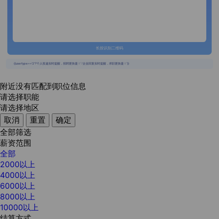
长按识别二维码
{{usertype=='2'?'个人投递实时提醒，招聘更快捷！':'企业回复实时提醒，求职更快捷！'}}
附近没有匹配到职位信息
请选择职能
请选择地区
取消
重置
确定
全部筛选
薪资范围
全部
2000以上
4000以上
6000以上
8000以上
10000以上
结算方式