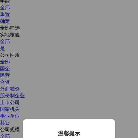
年龄
全部
重置
确定
全部筛选
实地核验
全部
是
公司性质
全部
国企
民营
合资
外商独资
股份制企业
上市公司
国家机关
事业单位
其它
公司规模
温馨提示
全部