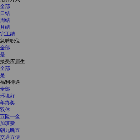
全部
日结
周结
月结
完工结
急聘职位
全部
是
接受应届生
全部
是
福利待遇
全部
环境好
年终奖
双休
五险一金
加班费
朝九晚五
交通方便