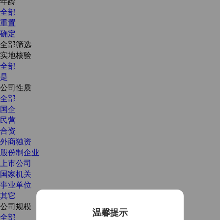
年龄
全部
重置
确定
全部筛选
实地核验
全部
是
公司性质
全部
国企
民营
合资
外商独资
股份制企业
上市公司
国家机关
事业单位
其它
公司规模
温馨提示
全部