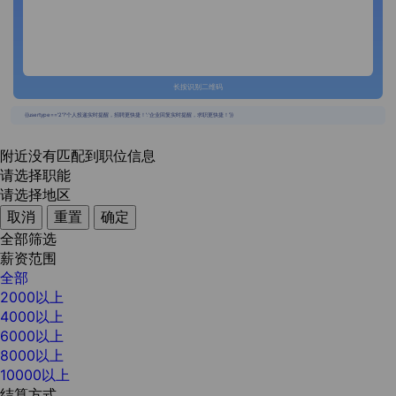
长按识别二维码
{{usertype=='2'?'个人投递实时提醒，招聘更快捷！':'企业回复实时提醒，求职更快捷！'}}
附近没有匹配到职位信息
请选择职能
请选择地区
取消
重置
确定
全部筛选
薪资范围
全部
2000以上
4000以上
6000以上
8000以上
10000以上
结算方式