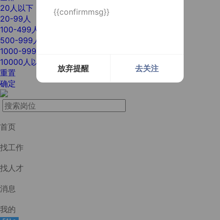
20人以下
{{confirmmsg}}
20-99人
100-499人
500-999人
1000-9999人
10000人以上
放弃提醒
去关注
重置
确定
首页
找工作
找人才
消息
我的