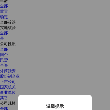
年龄
全部
重置
确定
全部筛选
实地核验
全部
是
公司性质
全部
国企
民营
合资
外商独资
股份制企业
上市公司
国家机关
事业单位
其它
公司规模
温馨提示
全部