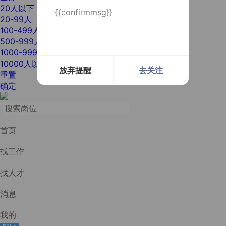
20人以下
{{confirmmsg}}
20-99人
100-499人
500-999人
1000-9999人
10000人以上
放弃提醒
去关注
重置
确定
首页
找工作
找人才
消息
我的