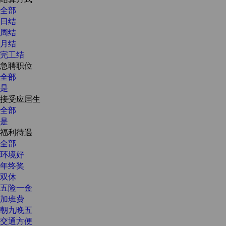
全部
日结
周结
月结
完工结
急聘职位
全部
是
接受应届生
全部
是
福利待遇
全部
环境好
年终奖
双休
五险一金
加班费
朝九晚五
交通方便