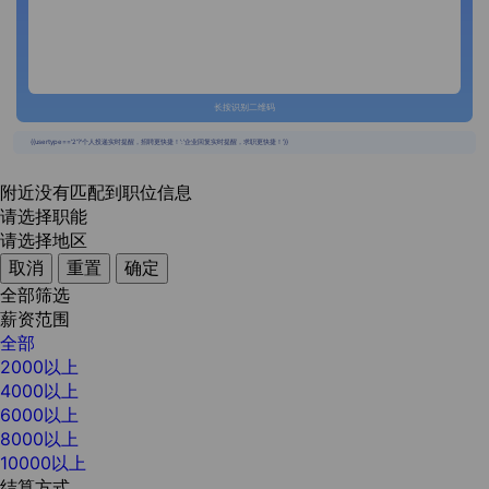
长按识别二维码
{{usertype=='2'?'个人投递实时提醒，招聘更快捷！':'企业回复实时提醒，求职更快捷！'}}
附近没有匹配到职位信息
请选择职能
请选择地区
取消
重置
确定
全部筛选
薪资范围
全部
2000以上
4000以上
6000以上
8000以上
10000以上
结算方式