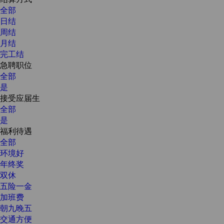
全部
日结
周结
月结
完工结
急聘职位
全部
是
接受应届生
全部
是
福利待遇
全部
环境好
年终奖
双休
五险一金
加班费
朝九晚五
交通方便