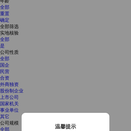
年龄
全部
重置
确定
全部筛选
实地核验
全部
是
公司性质
全部
国企
民营
合资
外商独资
股份制企业
上市公司
国家机关
事业单位
其它
公司规模
温馨提示
全部