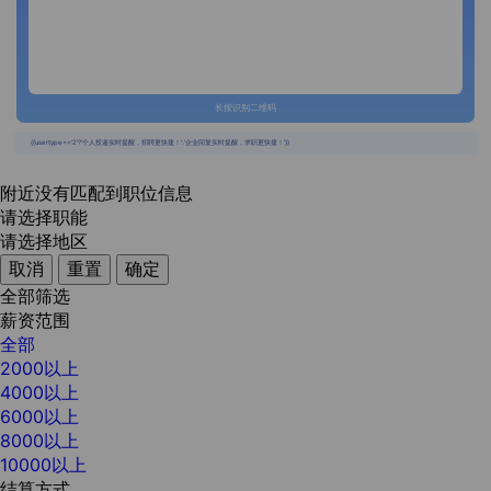
长按识别二维码
{{usertype=='2'?'个人投递实时提醒，招聘更快捷！':'企业回复实时提醒，求职更快捷！'}}
附近没有匹配到职位信息
请选择职能
请选择地区
取消
重置
确定
全部筛选
薪资范围
全部
2000以上
4000以上
6000以上
8000以上
10000以上
结算方式