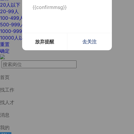
20人以下
{{confirmmsg}}
20-99人
100-499人
500-999人
1000-9999人
10000人以上
放弃提醒
去关注
重置
确定
首页
找工作
找人才
消息
我的