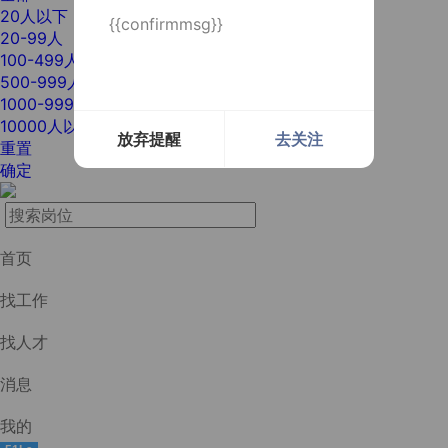
20人以下
{{confirmmsg}}
20-99人
100-499人
500-999人
1000-9999人
10000人以上
放弃提醒
去关注
重置
确定
首页
找工作
找人才
消息
我的