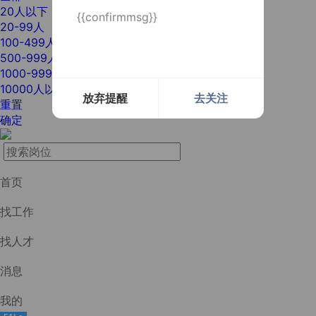
20人以下
{{confirmmsg}}
20-99人
100-499人
500-999人
1000-9999人
10000人以上
放弃提醒
去关注
重置
确定
首页
找工作
找人才
消息
我的