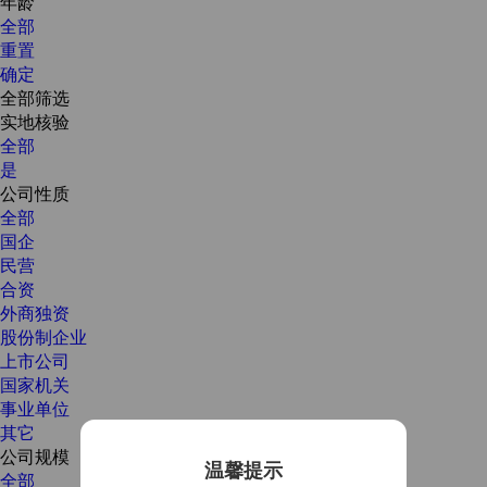
年龄
全部
重置
确定
全部筛选
实地核验
全部
是
公司性质
全部
国企
民营
合资
外商独资
股份制企业
上市公司
国家机关
事业单位
其它
公司规模
温馨提示
全部