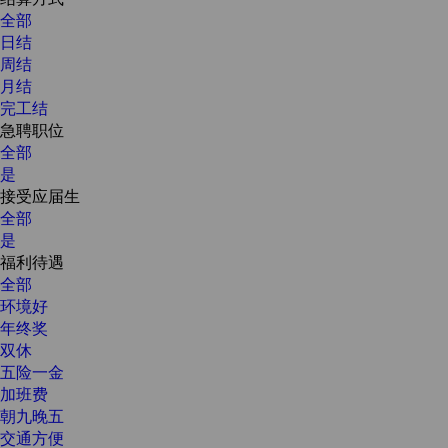
全部
日结
周结
月结
完工结
急聘职位
全部
是
接受应届生
全部
是
福利待遇
全部
环境好
年终奖
双休
五险一金
加班费
朝九晚五
交通方便