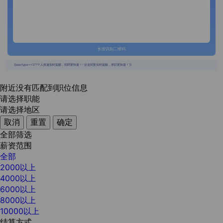
长按识别二维码
{{usertype=='2'?'个人投递实时提醒，招聘更快捷！':'企业回复实时提醒，求职更快捷！'}}
附近没有匹配到职位信息
请选择职能
请选择地区
取消
重置
确定
全部筛选
薪资范围
全部
2000以上
4000以上
6000以上
8000以上
10000以上
结算方式