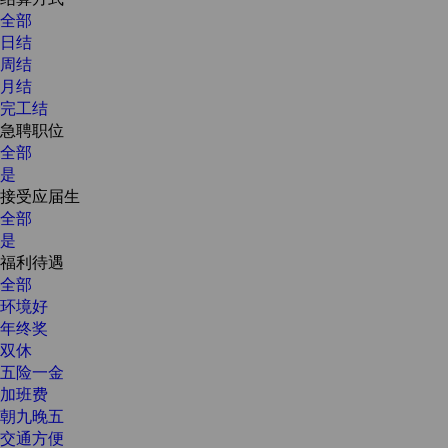
全部
日结
周结
月结
完工结
急聘职位
全部
是
接受应届生
全部
是
福利待遇
全部
环境好
年终奖
双休
五险一金
加班费
朝九晚五
交通方便