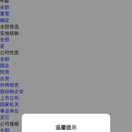
年龄
全部
重置
确定
全部筛选
实地核验
全部
是
公司性质
全部
国企
民营
合资
外商独资
股份制企业
上市公司
国家机关
事业单位
其它
公司规模
温馨提示
全部