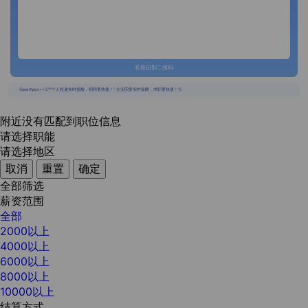
长按识别二维码
{{usertype=='2'?'个人投递实时提醒，招聘更快捷！':'企业回复实时提醒，求职更快捷！'}}
附近没有匹配到职位信息
请选择职能
请选择地区
取消
重置
确定
全部筛选
薪资范围
全部
2000以上
4000以上
6000以上
8000以上
10000以上
结算方式