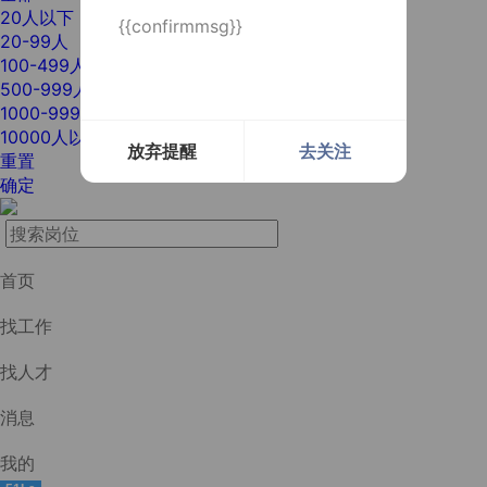
20人以下
{{confirmmsg}}
20-99人
100-499人
500-999人
1000-9999人
10000人以上
放弃提醒
去关注
重置
确定
首页
找工作
找人才
消息
我的