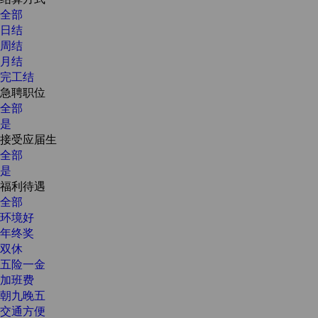
全部
日结
周结
月结
完工结
急聘职位
全部
是
接受应届生
全部
是
福利待遇
全部
环境好
年终奖
双休
五险一金
加班费
朝九晚五
交通方便