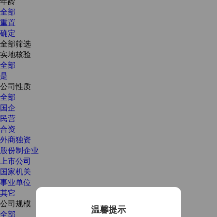
年龄
全部
重置
确定
全部筛选
实地核验
全部
是
公司性质
全部
国企
民营
合资
外商独资
股份制企业
上市公司
国家机关
事业单位
其它
公司规模
温馨提示
全部