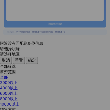
长按识别二维码
{{usertype=='2'?'个人投递实时提醒，招聘更快捷！':'企业回复实时提醒，求职更快捷！'}}
附近没有匹配到职位信息
请选择职能
请选择地区
取消
重置
确定
全部筛选
薪资范围
全部
2000以上
4000以上
6000以上
8000以上
10000以上
结算方式