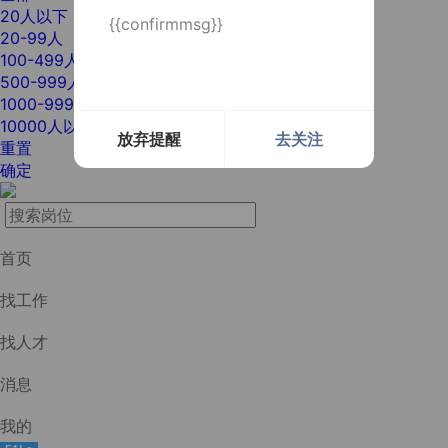
20人以下
{{confirmmsg}}
20-99人
100-499人
500-999人
1000-9999人
10000人以上
放弃提醒
去关注
重置
确定
首页
找工作
找人才
消息
我的