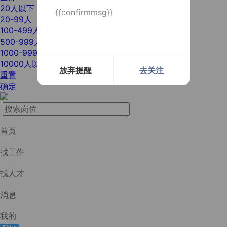
20人以下
{{confirmmsg}}
20-99人
100-499人
500-999人
1000-9999人
10000人以上
放弃提醒
去关注
重置
确定
首页
找工作
找人才
消息
我的