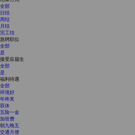
全部
日结
周结
月结
完工结
急聘职位
全部
是
接受应届生
全部
是
福利待遇
全部
环境好
年终奖
双休
五险一金
加班费
朝九晚五
交通方便