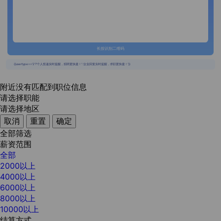
长按识别二维码
{{usertype=='2'?'个人投递实时提醒，招聘更快捷！':'企业回复实时提醒，求职更快捷！'}}
附近没有匹配到职位信息
请选择职能
请选择地区
取消
重置
确定
全部筛选
薪资范围
全部
2000以上
4000以上
6000以上
8000以上
10000以上
结算方式