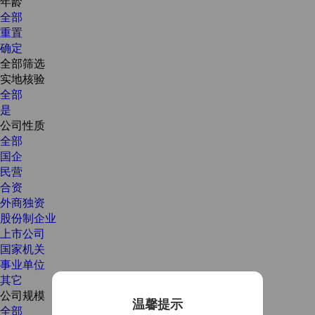
年龄
全部
重置
确定
全部筛选
实地核验
全部
是
公司性质
全部
国企
民营
合资
外商独资
股份制企业
上市公司
国家机关
事业单位
其它
公司规模
温馨提示
全部