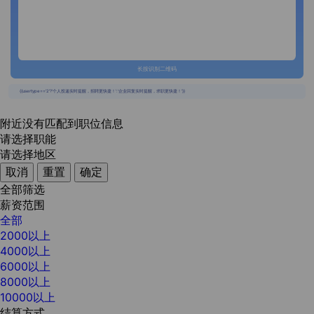
长按识别二维码
{{usertype=='2'?'个人投递实时提醒，招聘更快捷！':'企业回复实时提醒，求职更快捷！'}}
附近没有匹配到职位信息
请选择职能
请选择地区
取消
重置
确定
全部筛选
薪资范围
全部
2000以上
4000以上
6000以上
8000以上
10000以上
结算方式