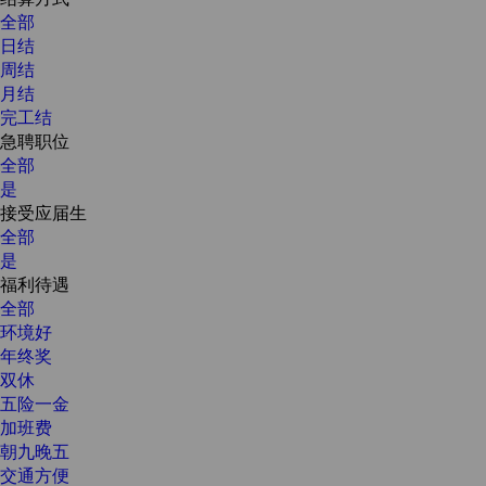
全部
日结
周结
月结
完工结
急聘职位
全部
是
接受应届生
全部
是
福利待遇
全部
环境好
年终奖
双休
五险一金
加班费
朝九晚五
交通方便