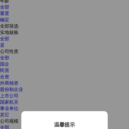
年龄
全部
重置
确定
全部筛选
实地核验
全部
是
公司性质
全部
国企
民营
合资
外商独资
股份制企业
上市公司
国家机关
事业单位
其它
公司规模
温馨提示
全部