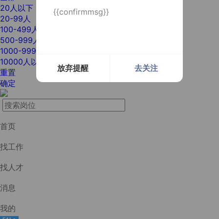
20人以下
{{confirmmsg}}
20-99人
100-499人
500-999人
1000-9999人
10000人以上
放弃提醒
去关注
重置
确定
首页
找工作
找人才
消息
我的