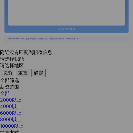
长按识别二维码
{{usertype=='2'?'个人投递实时提醒，招聘更快捷！':'企业回复实时提醒，求职更快捷！'}}
附近没有匹配到职位信息
请选择职能
请选择地区
取消
重置
确定
全部筛选
薪资范围
全部
2000以上
4000以上
6000以上
8000以上
10000以上
结算方式