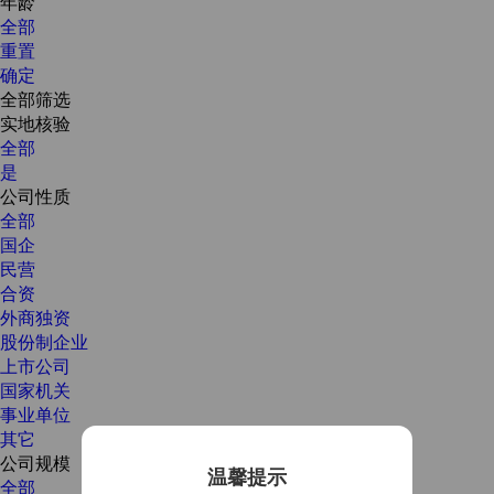
年龄
全部
重置
确定
全部筛选
实地核验
全部
是
公司性质
全部
国企
民营
合资
外商独资
股份制企业
上市公司
国家机关
事业单位
其它
公司规模
温馨提示
全部