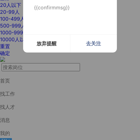
20人以下
{{confirmmsg}}
20-99人
100-499人
500-999人
1000-9999人
10000人以上
放弃提醒
去关注
重置
确定
首页
找工作
找人才
消息
我的