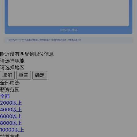
长按识别二维码
{{usertype=='2'?'个人投递实时提醒，招聘更快捷！':'企业回复实时提醒，求职更快捷！'}}
附近没有匹配到职位信息
请选择职能
请选择地区
取消
重置
确定
全部筛选
薪资范围
全部
2000以上
4000以上
6000以上
8000以上
10000以上
结算方式