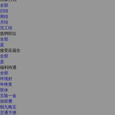
全部
日结
周结
月结
完工结
急聘职位
全部
是
接受应届生
全部
是
福利待遇
全部
环境好
年终奖
双休
五险一金
加班费
朝九晚五
交通方便