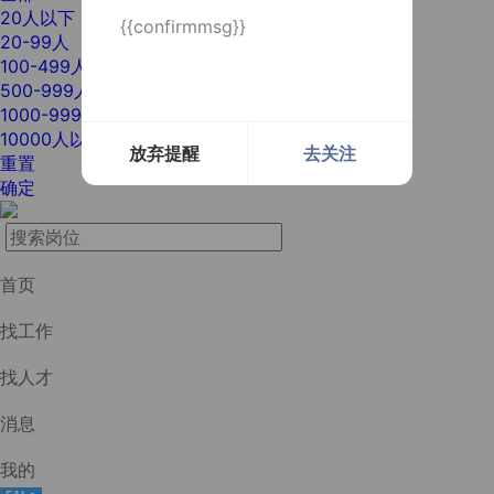
20人以下
{{confirmmsg}}
20-99人
100-499人
500-999人
1000-9999人
10000人以上
放弃提醒
去关注
重置
确定
首页
找工作
找人才
消息
我的