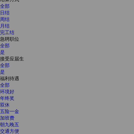
全部
日结
周结
月结
完工结
急聘职位
全部
是
接受应届生
全部
是
福利待遇
全部
环境好
年终奖
双休
五险一金
加班费
朝九晚五
交通方便