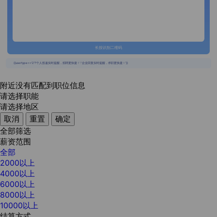
长按识别二维码
{{usertype=='2'?'个人投递实时提醒，招聘更快捷！':'企业回复实时提醒，求职更快捷！'}}
附近没有匹配到职位信息
请选择职能
请选择地区
取消
重置
确定
全部筛选
薪资范围
全部
2000以上
4000以上
6000以上
8000以上
10000以上
结算方式