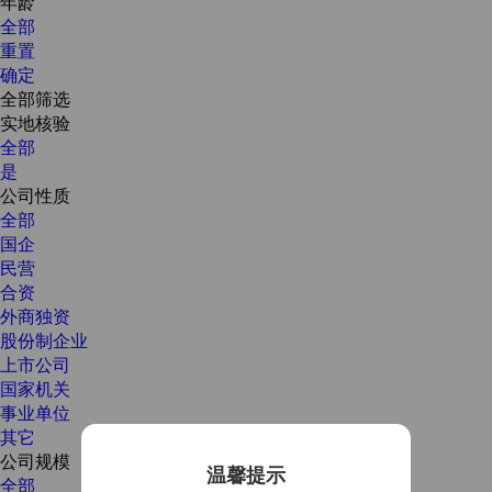
年龄
全部
重置
确定
全部筛选
实地核验
全部
是
公司性质
全部
国企
民营
合资
外商独资
股份制企业
上市公司
国家机关
事业单位
其它
公司规模
温馨提示
全部