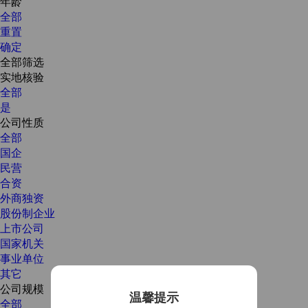
年龄
全部
重置
确定
全部筛选
实地核验
全部
是
公司性质
全部
国企
民营
合资
外商独资
股份制企业
上市公司
国家机关
事业单位
其它
公司规模
温馨提示
全部