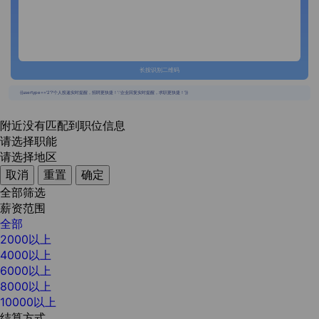
长按识别二维码
{{usertype=='2'?'个人投递实时提醒，招聘更快捷！':'企业回复实时提醒，求职更快捷！'}}
附近没有匹配到职位信息
请选择职能
请选择地区
取消
重置
确定
全部筛选
薪资范围
全部
2000以上
4000以上
6000以上
8000以上
10000以上
结算方式