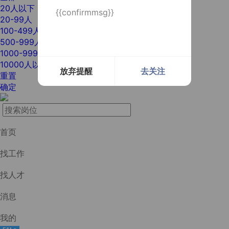
20人以下
{{confirmmsg}}
20-99人
100-499人
500-999人
1000-9999人
10000人以上
放弃提醒
去关注
重置
确定
首页
找工作
找人才
消息
我的