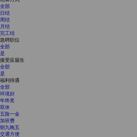
全部
日结
周结
月结
完工结
急聘职位
全部
是
接受应届生
全部
是
福利待遇
全部
环境好
年终奖
双休
五险一金
加班费
朝九晚五
交通方便