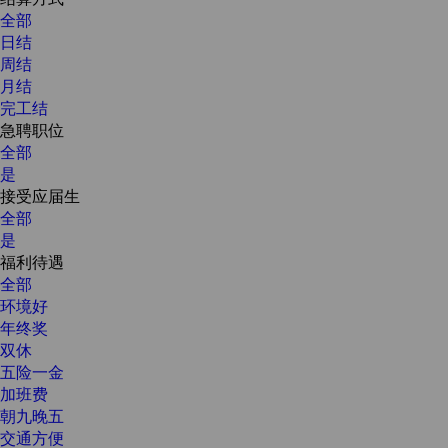
全部
日结
周结
月结
完工结
急聘职位
全部
是
接受应届生
全部
是
福利待遇
全部
环境好
年终奖
双休
五险一金
加班费
朝九晚五
交通方便