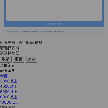
长按识别二维码
{{usertype=='2'?'个人投递实时提醒，招聘更快捷！':'企业回复实时提醒，求职更快捷！'}}
附近没有匹配到职位信息
请选择职能
请选择地区
取消
重置
确定
全部筛选
薪资范围
全部
2000以上
4000以上
6000以上
8000以上
10000以上
结算方式