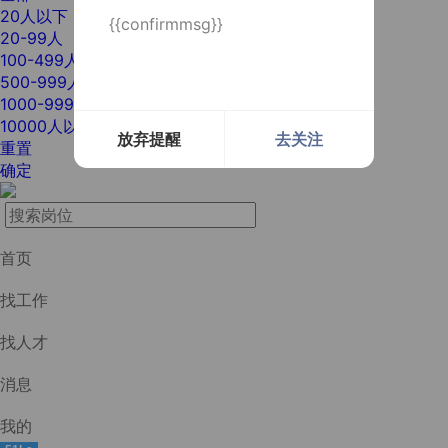
20人以下
{{confirmmsg}}
20-99人
100-499人
500-999人
1000-9999人
10000人以上
放弃提醒
去关注
重置
确定
首页
找工作
找人才
消息
我的