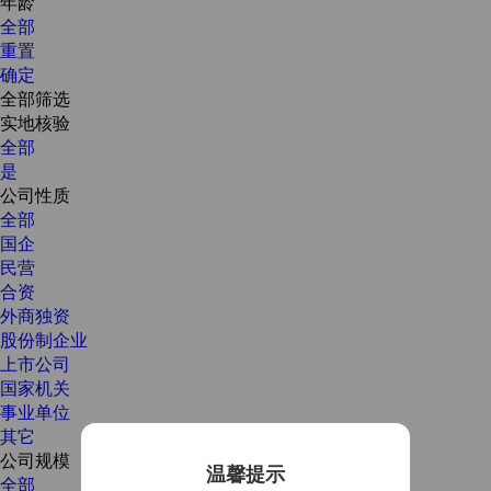
年龄
全部
重置
确定
全部筛选
实地核验
全部
是
公司性质
全部
国企
民营
合资
外商独资
股份制企业
上市公司
国家机关
事业单位
其它
公司规模
温馨提示
全部