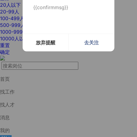
20人以下
{{confirmmsg}}
20-99人
100-499人
500-999人
1000-9999人
10000人以上
放弃提醒
去关注
重置
确定
首页
找工作
找人才
消息
我的