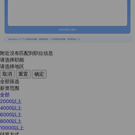
长按识别二维码
{{usertype=='2'?'个人投递实时提醒，招聘更快捷！':'企业回复实时提醒，求职更快捷！'}}
附近没有匹配到职位信息
请选择职能
请选择地区
取消
重置
确定
全部筛选
薪资范围
全部
2000以上
4000以上
6000以上
8000以上
10000以上
结算方式