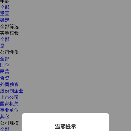
年龄
全部
重置
确定
全部筛选
实地核验
全部
是
公司性质
全部
国企
民营
合资
外商独资
股份制企业
上市公司
国家机关
事业单位
其它
公司规模
温馨提示
全部