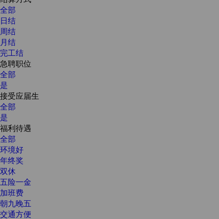
全部
日结
周结
月结
完工结
急聘职位
全部
是
接受应届生
全部
是
福利待遇
全部
环境好
年终奖
双休
五险一金
加班费
朝九晚五
交通方便